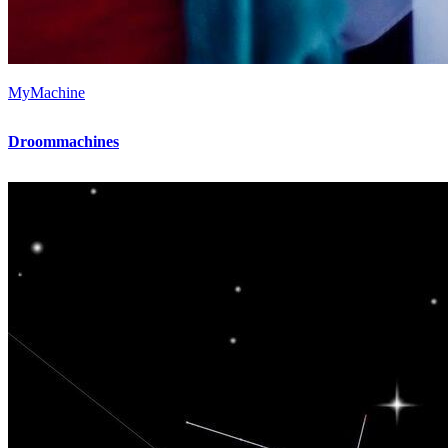
MyMachine
Droommachines