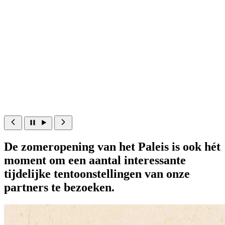
De Grote Galerij
n
Deze galazaal werd gebouwd onder het Koningschap van Koning
Leopold II. Vandaag is deze zaal nog steeds de geëigende ruimte voor
recepties en diners. De plafondschilderingen van Charles-Léon Card
(1850-1921) stellen de verschillende fases van de dag voor: van het
ochtendgloren tot de avondschemering. De kunstenaar liet zich
inspireren door het werk van de Franse hofschilders in het Louvre en
het Kasteel van Versailles.
De zomeropening van het Paleis is ook hét
moment om een aantal interessante
tijdelijke tentoonstellingen van onze
partners te bezoeken.