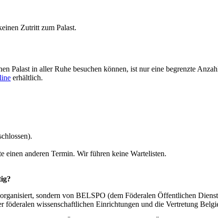
keinen Zutritt zum Palast.
hen Palast in aller Ruhe besuchen können, ist nur eine begrenzte Anza
line
erhältlich.
schlossen).
tte einen anderen Termin. Wir führen keine Wartelisten.
tig?
 organisiert, sondern von BELSPO (dem Föderalen Öffentlichen Dienst f
r föderalen wissenschaftlichen Einrichtungen und die Vertretung Belgie